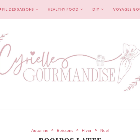
 FIL DES SAISONS
HEALTHY FOOD
DIY
VOYAGES G
Automne
Boissons
Hiver
Noël