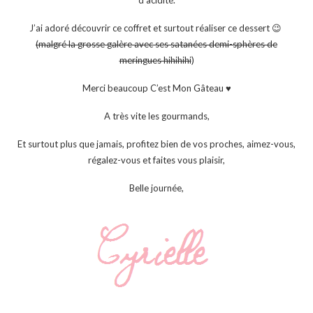
J’ai adoré découvrir ce coffret et surtout réaliser ce dessert 😉
(malgré la grosse galère avec ses satanées demi-sphères de
meringues hihihihi
)
Merci beaucoup C’est Mon Gâteau ♥
A très vite les gourmands,
Et surtout plus que jamais, profitez bien de vos proches, aimez-vous,
régalez-vous et faites vous plaisir,
Belle journée,