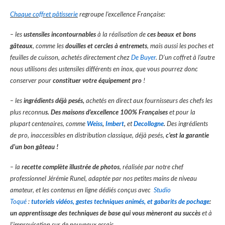
Chaque coffret pâtisserie
regroupe l’excellence Française:
– les
ustensiles incontournables
à la réalisation de
ces beaux et bons
gâteaux
, comme les
douilles et cercles à entremets
, mais aussi les poches et
feuilles de cuisson, achetés directement chez
De Buyer
. D’un coffret à l’autre
nous utilisons des ustensiles différents en inox, que vous pourrez donc
conserver pour
constituer votre équipement pro
!
– les
ingrédients déjà pesés,
achetés en direct aux
fournisseurs des chefs les
plus reconnu
s. Des maisons d’excellence 100% Françaises
et pour la
plupart centenaires, comme
Weiss
,
Imbert
,
et
Decollogne
.
Des ingrédients
de pro, inaccessibles en distribution classique, déjà pesés,
c’est la garantie
d’un bon gâteau !
– la
recette complète illustrée de photos
, réalisée par notre chef
professionnel Jérémie Runel, adaptée par nos petites mains de niveau
amateur, et les contenus en ligne dédiés conçus avec
Studio
Toqué
:
tutoriels vidéos, gestes techniques animés, et gabarits de pochage
:
un apprentissage des techniques de base qui vous mèneront au succès
et à
l’improvisation sur de nouveaux essais.