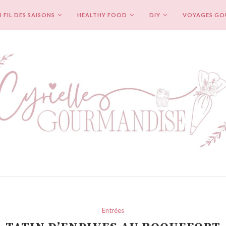
 FIL DES SAISONS
HEALTHY FOOD
DIY
VOYAGES G
Entrées