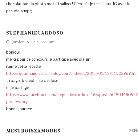
chocolat tant la photo me fait saliver! Bien-sûr je te suis sur IG avec le
pseudo auxpg
STEPHANIECARDOSO
janvier 26, 2015 - 9:33 am
bonjour
merci pour ce concours je participe avec plaisir
j’aime cette recette
http://cgourmandise.canalblog.com/archives/2015/01/12/31302969.htm
ta page fb stephanie cardoso
et je partage
https://www.facebook.com/stephanie.cardoso.165/posts/6490448052
pnref=story
bonne journee
MESTROISZAMOURS
REPL