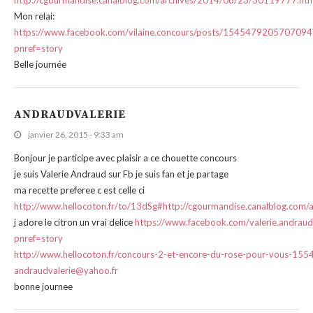
http://cgourmandise.canalblog.com/archives/2014/06/23/30119777.htm
Mon relai:
https://www.facebook.com/vilaine.concours/posts/1545479205707094
pnref=story
Belle journée
ANDRAUDVALERIE
janvier 26, 2015 - 9:33 am
Bonjour je participe avec plaisir a ce chouette concours
je suis Valerie Andraud sur Fb je suis fan et je partage
ma recette preferee c est celle ci
http://www.hellocoton.fr/to/13dSg#http://cgourmandise.canalblog.co
j adore le citron un vrai delice
https://www.facebook.com/valerie.andr
pnref=story
http://www.hellocoton.fr/concours-2-et-encore-du-rose-pour-vous-15
andraudvalerie@yahoo.fr
bonne journee