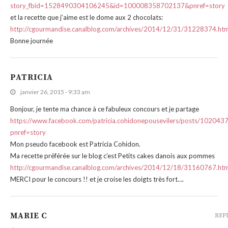
story_fbid=1528490304106245&id=100008358702137&pnref=story
et la recette que j’aime est le dome aux 2 chocolats:
http://cgourmandise.canalblog.com/archives/2014/12/31/31228374.htm
Bonne journée
PATRICIA
janvier 26, 2015 - 9:33 am
Bonjour, je tente ma chance à ce fabuleux concours et je partage
https://www.facebook.com/patricia.cohidonepousevilers/posts/1020
pnref=story
Mon pseudo facebook est Patricia Cohidon.
Ma recette préférée sur le blog c’est Petits cakes danois aux pommes
http://cgourmandise.canalblog.com/archives/2014/12/18/31160767.htm
MERCI pour le concours !! et je croise les doigts très fort….
MARIE C
REP