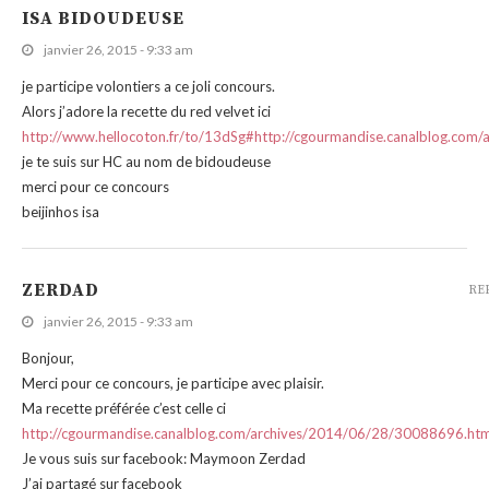
ISA BIDOUDEUSE
janvier 26, 2015 - 9:33 am
je participe volontiers a ce joli concours.
Alors j’adore la recette du red velvet ici
http://www.hellocoton.fr/to/13dSg#http://cgourmandise.canalblog.co
je te suis sur HC au nom de bidoudeuse
merci pour ce concours
beijinhos isa
ZERDAD
RE
janvier 26, 2015 - 9:33 am
Bonjour,
Merci pour ce concours, je participe avec plaisir.
Ma recette préférée c’est celle ci
http://cgourmandise.canalblog.com/archives/2014/06/28/30088696.htm
Je vous suis sur facebook: Maymoon Zerdad
J’ai partagé sur facebook