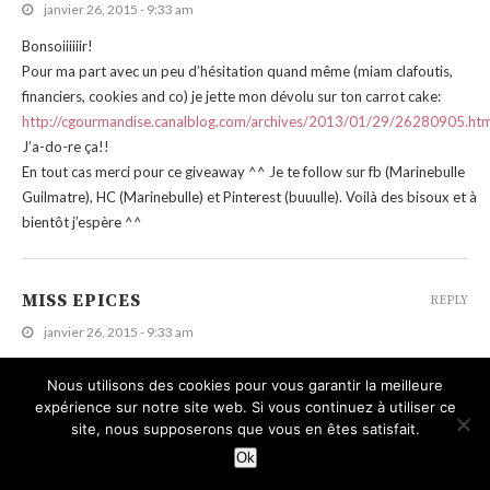
janvier 26, 2015 - 9:33 am
Bonsoiiiiiir!
Pour ma part avec un peu d’hésitation quand même (miam clafoutis,
financiers, cookies and co) je jette mon dévolu sur ton carrot cake:
http://cgourmandise.canalblog.com/archives/2013/01/29/26280905.htm
J’a-do-re ça!!
En tout cas merci pour ce giveaway ^^ Je te follow sur fb (Marinebulle
Guilmatre), HC (Marinebulle) et Pinterest (buuulle). Voilà des bisoux et à
bientôt j’espère ^^
MISS EPICES
REPLY
janvier 26, 2015 - 9:33 am
Bonjour !!!!
Nous utilisons des cookies pour vous garantir la meilleure
Je veux bien tenter ma chance avec ma reçette preferee tarte au
expérience sur notre site web. Si vous continuez à utiliser ce
chocolat et poires pochées au caramel, slurp
site, nous supposerons que vous en êtes satisfait.
Ok