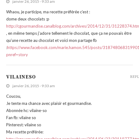
janvier 26, 2015 - 9:33 am
Whaou, je participe, ma recette préférée c’est :
dome deux chocolats :p
http://cgourmandise.canalblog.com/archives/2014/12/31/31228374.htm
, en même temps j’adore tellement le chocolat, que ça ne pouvais être
qu’une recette au chocolat et voici mon partage fb
:
https://www.facebook.com/marie.hamon.545/posts/31874806831990
pnref=story
VILAINESO
REPL
janvier 26, 2015 - 9:33 am
Coucou,
Je tente ma chance avec plaisir et gourmandise.
Abonnée hc: vilaine-so
Fan fb: vilaine so
Pinterest: vilaine so
Ma recette préférée: