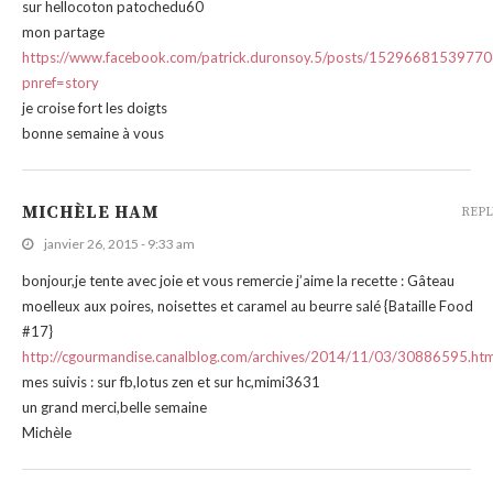
sur hellocoton patochedu60
mon partage
https://www.facebook.com/patrick.duronsoy.5/posts/15296681539770
pnref=story
je croise fort les doigts
bonne semaine à vous
MICHÈLE HAM
REPL
janvier 26, 2015 - 9:33 am
bonjour,je tente avec joie et vous remercie j’aime la recette : Gâteau
moelleux aux poires, noisettes et caramel au beurre salé {Bataille Food
#17}
http://cgourmandise.canalblog.com/archives/2014/11/03/30886595.htm
mes suivis : sur fb,lotus zen et sur hc,mimi3631
un grand merci,belle semaine
Michèle