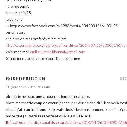
ig=emysteph3
sur hc=emily25
je partage
=>https://www.facebook.com/ev1983/posts/834503486610015?
pnref=story
ahala un de mes preferés miam miam
http://cgourmandise.canalblog.com/archives/2014/07/25/30307136.htm
voici mon mail
emilie.justine.khennaf@gmail.com
Grand merci pour ce concours bonne journée
ROSEDEBIBOUN
REP
janvier 26, 2015 - 9:33 am
oh la la je ne peux que craquer et tenter ma chance.
Alors ma recette coup de coeur (c’est super dur de choisir !!ben voilà c’es
simple j’ai l’eau à la bouche)…je vais choisir les bonshommes en pain d’épi
parce que j’ai testé ta recette et qu’elle est GENIALE
!
http://cgourmandise.canalblog.com/archives/2014/11/26/31029337.ht