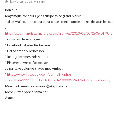
janvier 26, 2015 - 9:33 am
Bonjour,
Magnifique concours, je participe avec grand plaisir.
J’ai un vrai coup de coeur pour cette recette que je me garde sous le cou
:
http://cgourmandise.canalblog.com/archives/2013/01/03/26061479.htm
Je suis fan de vos pages
* Facebook : Agnes Berbesson
* Hellocoton : ABerbesson
* Instagram : mestroiszamours
* Pinterest : Agnes Berbesson
Je partage volontiers avec mes Amies :
*
https://www.facebook.com/permalink.php?
story_fbid=322358501294015&id=100005596036066&pnref=story
Mon mail : mestroiszamours(@)laposte.net
Merci & très bonne semaine !!!
Agnes