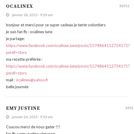
OCALINEX
REPLY
janvier 26, 2015 - 9:33 am
bonjour et merci pour ce super cadeau je tente volontiers
je suis fan fb : ocalinex lune
je partage:
https://www.facebook.com/ocalinex.lune/posts/1574864112754171?
pnref=story
ma recette préférée :
https://www.facebook.com/ocalinex.lune/posts/1574864112754171?
pnref=story
mail :
ocalinex@yahoo.fr
belle journée
EMY JUSTINE
REPL
janvier 26, 2015 - 9:33 am
Coucou merci de nous gater !!!
fan fb =emy justine vigneron