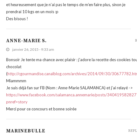
et heureusement que je n’ai pas le temps de m’en faire plus, sinon je
prendrai 10 kgs en un mois :p
Des bisous !
ANNE-MARIE S.
R
janvier 26, 2015 - 9:33 am
Bonsoir Je tente ma chance avec plaisir : j’adore la recette des cookies to
chocolat
(
http://cgourmandise.canalblog.com/archives/2014/09/30/30677782.ht
Miammmm
Je suis déjà fan sur FB (Nom : Anne-Marie SALAMANCA) et j’ai relayé ->
https://www.facebook.com/salamanca.annemarie/posts/34041958282
pnref=story
Merci pour ce concours et bonne soirée
MARINEBULLE
REPL