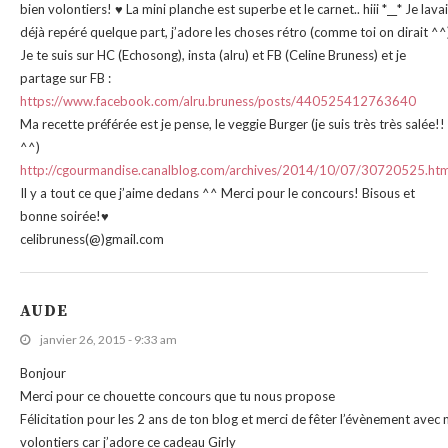
bien volontiers! ♥ La mini planche est superbe et le carnet.. hiii *__* Je lava
déjà repéré quelque part, j’adore les choses rétro (comme toi on dirait ^^
Je te suis sur HC (Echosong), insta (alru) et FB (Celine Bruness) et je
partage sur FB :
https://www.facebook.com/alru.bruness/posts/440525412763640
Ma recette préférée est je pense, le veggie Burger (je suis très très salée!!
^^)
http://cgourmandise.canalblog.com/archives/2014/10/07/30720525.htm
Il y a tout ce que j’aime dedans ^^ Merci pour le concours! Bisous et
bonne soirée!♥
celibruness(@)gmail.com
AUDE
janvier 26, 2015 - 9:33 am
Bonjour
Merci pour ce chouette concours que tu nous propose
Félicitation pour les 2 ans de ton blog et merci de fêter l’évènement avec
volontiers car j’adore ce cadeau Girly