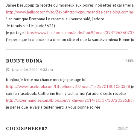
Jaime beaucoup ta recette du moelleux aux poires, noisettes et caramel a
http://www.hellocoton.fr/to/Zex6#http://cgourmandise.canalblog.com
! en tant que Bretonne Le caramel au beurre salé, j’adore
Je te suis sur Hc (aude5621)
je partage
https://www.facebook.com/aude.lilou.9/posts/39429636073
j’espère que la chance sera de mon côté et que ta santé va mieux Bonne j
BUNNY UDINA
REPL
janvier 26, 2015 - 9:33 am
bonjourje tente ma chance merci je partage ici
https://www.facebook.com/LittleBunny37/posts/1525701801030328
je
suis fan facebook: Catherine Bunny Udina moi j’ai adoré cette recette;
http://cgourmandise.canalblog.com/archives/2014/10/07/30720525.htm
je pense que je vaisla tester merci a vous bonne soirée
COCOSPHERE07
REPLY