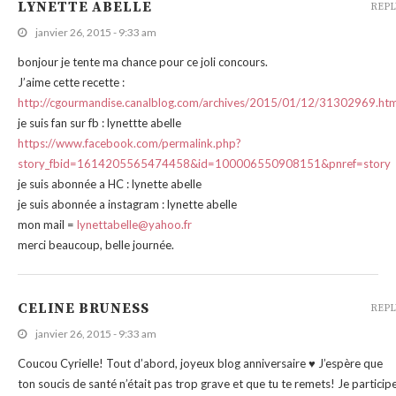
LYNETTE ABELLE
REPL
janvier 26, 2015 - 9:33 am
bonjour je tente ma chance pour ce joli concours.
J’aime cette recette :
http://cgourmandise.canalblog.com/archives/2015/01/12/31302969.htm
je suis fan sur fb : lynettte abelle
https://www.facebook.com/permalink.php?
story_fbid=1614205565474458&id=100006550908151&pnref=story
je suis abonnée a HC : lynette abelle
je suis abonnée a instagram : lynette abelle
mon mail =
lynettabelle@yahoo.fr
merci beaucoup, belle journée.
CELINE BRUNESS
REPL
janvier 26, 2015 - 9:33 am
Coucou Cyrielle! Tout d’abord, joyeux blog anniversaire ♥ J’espère que
ton soucis de santé n’était pas trop grave et que tu te remets! Je particip