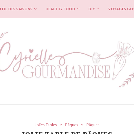
 FIL DES SAISONS
HEALTHY FOOD
DIY
VOYAGES G
Jolies Tables
Pâques
Pâques