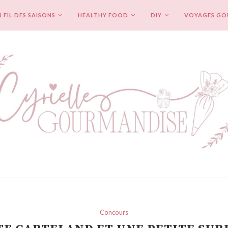
 FIL DES SAISONS
HEALTHY FOOD
DIY
VOYAGES G
Concours