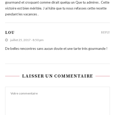
gourmand et croquant comme dirait quelqu un Que tu admires . Cette
victoire est bien méritée. J ai hâte que tu nous refasses cette recette
pendant les vacances .
LOU
REPLY
juillet 25, 2017 - 8:50 pm
De belles rencontres sans aucun doute et une tarte très gourmande !
LAISSER UN COMMENTAIRE