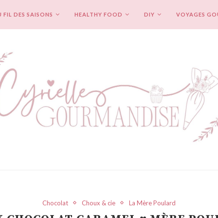
 FIL DES SAISONS
HEALTHY FOOD
DIY
VOYAGES G
Chocolat
Choux & cie
La Mère Poulard