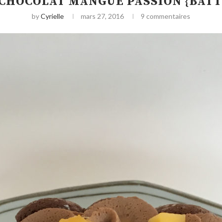
CHOCOLAT MANGUE PASSION {BATTL
by
Cyrielle
mars 27, 2016
9 commentaires