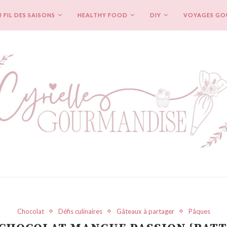
 FIL DES SAISONS
HEALTHY FOOD
DIY
VOYAGES G
Chocolat
Défis culinaires
Gâteaux à partager
Pâques