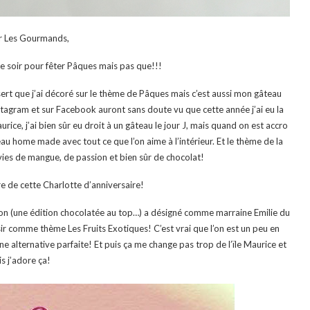
r Les Gourmands,
e soir pour fêter Pâques mais pas que!!!
essert que j’ai décoré sur le thème de Pâques mais c’est aussi mon gâteau
stagram et sur Facebook auront sans doute vu que cette année j’ai eu la
rice, j’ai bien sûr eu droit à un gâteau le jour J, mais quand on est accro
eau home made avec tout ce que l’on aime à l’intérieur. Et le thème de la
ies de mangue, de passion et bien sûr de chocolat!
ire de cette Charlotte d’anniversaire!
ion (une édition chocolatée au top…) a désigné comme marraine Emilie du
sir comme thème Les Fruits Exotiques! C’est vrai que l’on est un peu en
une alternative parfaite! Et puis ça me change pas trop de l’ïle Maurice et
is j’adore ça!