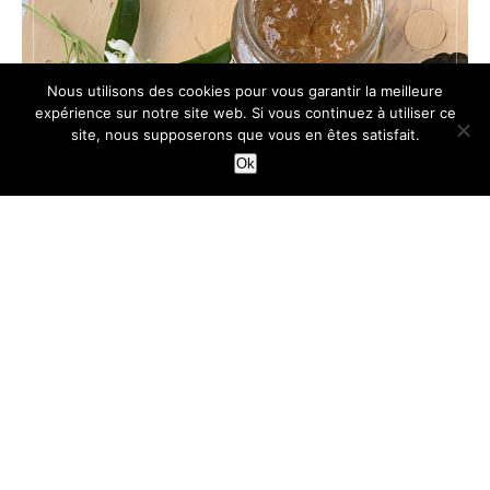
Nous utilisons des cookies pour vous garantir la meilleure
expérience sur notre site web. Si vous continuez à utiliser ce
site, nous supposerons que vous en êtes satisfait.
Ok
TARTES