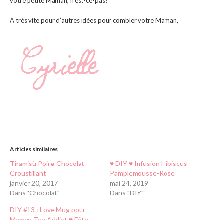
votre petite Maman, n’est-ce-pas?
A très vite pour d’autres idées pour combler votre Maman,
Articles similaires
Tiramisù Poire-Chocolat
♥ DIY ♥ Infusion Hibiscus-
Croustillant
Pamplemousse-Rose
janvier 20, 2017
mai 24, 2019
Dans "Chocolat"
Dans "DIY"
DIY #13 : Love Mug pour
Maman Tea Addict ♥ Fête