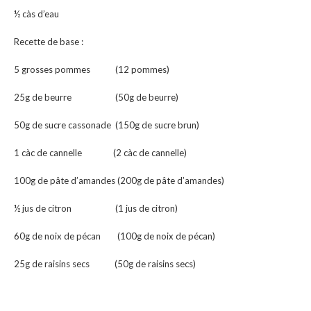
½ càs d’eau
Recette de base :
5 grosses pommes (12 pommes)
25g de beurre (50g de beurre)
50g de sucre cassonade (150g de sucre brun)
1 càc de cannelle (2 càc de cannelle)
100g de pâte d’amandes (200g de pâte d’amandes)
½ jus de citron (1 jus de citron)
60g de noix de pécan (100g de noix de pécan)
25g de raisins secs (50g de raisins secs)