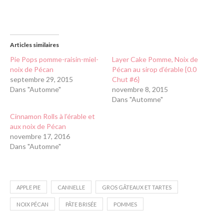
Articles similaires
Pie Pops pomme-raisin-miel-
Layer Cake Pomme, Noix de
noix de Pécan
Pécan au sirop d’érable {0.0
septembre 29, 2015
Chut #6}
Dans "Automne"
novembre 8, 2015
Dans "Automne"
Cinnamon Rolls à l’érable et
aux noix de Pécan
novembre 17, 2016
Dans "Automne"
APPLE PIE
CANNELLE
GROS GÂTEAUX ET TARTES
NOIX PÉCAN
PÂTE BRISÉE
POMMES