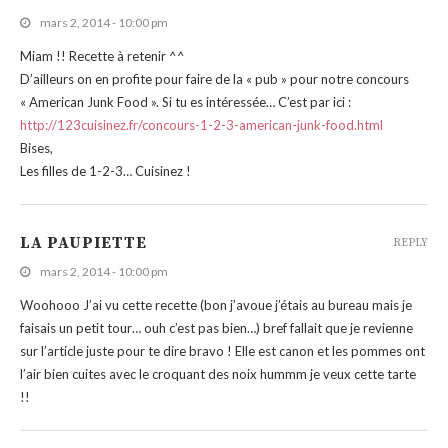
mars 2, 2014 - 10:00 pm
Miam !! Recette à retenir ^^
D’ailleurs on en profite pour faire de la « pub » pour notre concours
« American Junk Food ». Si tu es intéressée… C’est par ici :
http://123cuisinez.fr/concours-1-2-3-american-junk-food.html
Bises,
Les filles de 1-2-3… Cuisinez !
LA PAUPIETTE
REPLY
mars 2, 2014 - 10:00 pm
Woohooo J’ai vu cette recette (bon j’avoue j’étais au bureau mais je
faisais un petit tour… ouh c’est pas bien…) bref fallait que je revienne
sur l’article juste pour te dire bravo ! Elle est canon et les pommes ont
l’air bien cuites avec le croquant des noix hummm je veux cette tarte
!!