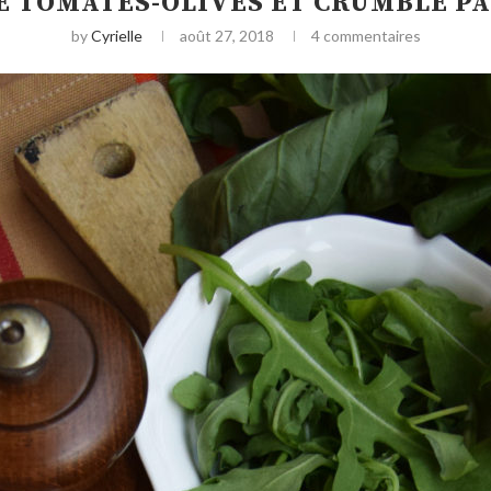
E TOMATES-OLIVES ET CRUMBLE P
by
Cyrielle
août 27, 2018
4 commentaires