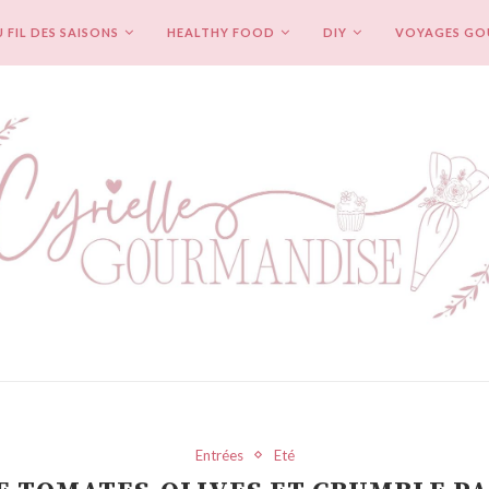
 FIL DES SAISONS
HEALTHY FOOD
DIY
VOYAGES G
Entrées
Eté