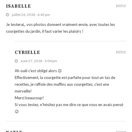
ISABELLE
REPLY
juillet 26, 2018 - 6:43 pm
Je testerai,, vos photos donnent vraiment envie, avec toutes les
courgettes du jardin, il faut varier les plaisirs !
CYRIELLE
REPLY
août 27, 2018 - 3:04 pm
Ah ouiii c’est obligé alors 😉
Effectivement, la courgette est parfaite pour tout un tas de
recettes, je raffole des muffins aux courgettes, c’est une
merveille!
Merci beaucoup!
Si vous testez, n’hésitez pas me dire ce que vous en avais pensé
😉