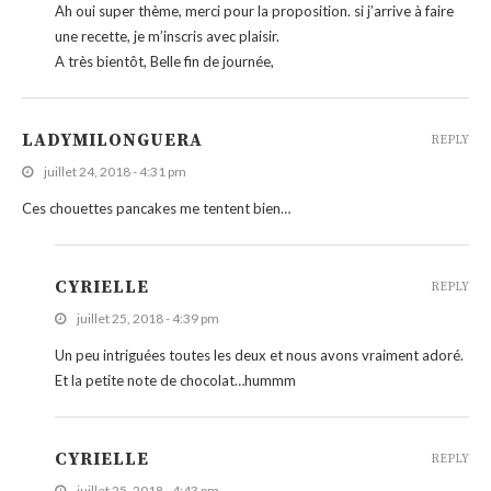
Ah oui super thème, merci pour la proposition. si j’arrive à faire
une recette, je m’inscris avec plaisir.
A très bientôt, Belle fin de journée,
LADYMILONGUERA
REPLY
juillet 24, 2018 - 4:31 pm
Ces chouettes pancakes me tentent bien…
CYRIELLE
REPLY
juillet 25, 2018 - 4:39 pm
Un peu intriguées toutes les deux et nous avons vraiment adoré.
Et la petite note de chocolat…hummm
CYRIELLE
REPLY
juillet 25, 2018 - 4:43 pm