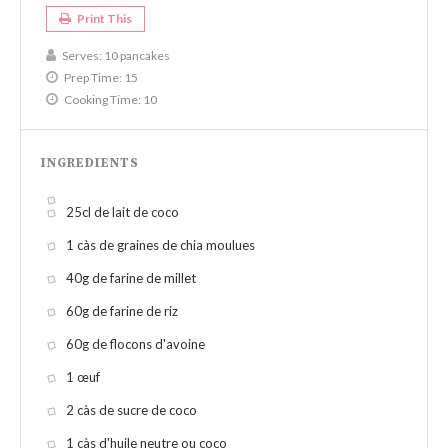
Print This
Serves:
10 pancakes
Prep Time:
15
Cooking Time:
10
INGREDIENTS
25cl de lait de coco
1 càs de graines de chia moulues
40g de farine de millet
60g de farine de riz
60g de flocons d'avoine
1 œuf
2 càs de sucre de coco
1 càs d'huile neutre ou coco