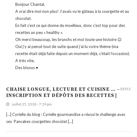
Bonjour Chantal,
A vrai dire moi non plus! J’avais vu le gâteau à la courgette et au
chocolat.
En fait c’est ce qui donne du moelleux, donc c’est top pour des
recettes un peu « healthy ».
Oh merci beaucoup, les brunchs et moi toute une histoire 😉
Oui j’y ai pensé tout de suite quand j’ai lu votre thème (ma
recette était déjà faite depuis un moment déjà, c’était l’occasion).
A très vite,
Des bisous ♥
CHAISE LONGUE, LECTURE ET CUISINE … –
REPLY
INSCRIPTION ET DÉPÔTS DES RECETTES |
juillet 25, 2018 - 7:19 pm
[…] Cyrielle du blog : Cyrielle gourmandise a réussi le challenge avec
ses Pancakes courgettes chocolat […]