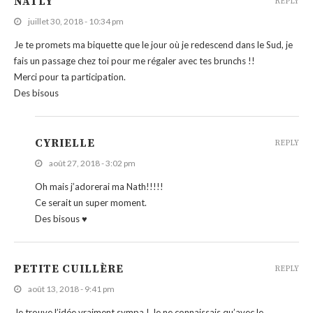
NATLY
REPLY
juillet 30, 2018 - 10:34 pm
Je te promets ma biquette que le jour où je redescend dans le Sud, je
fais un passage chez toi pour me régaler avec tes brunchs !!
Merci pour ta participation.
Des bisous
CYRIELLE
REPLY
août 27, 2018 - 3:02 pm
Oh mais j’adorerai ma Nath!!!!!
Ce serait un super moment.
Des bisous ♥
PETITE CUILLÈRE
REPLY
août 13, 2018 - 9:41 pm
Je trouve l’idée vraiment sympa ! Je ne connaissais qu’avec le