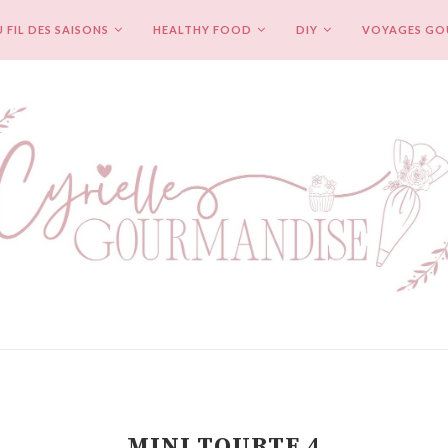
 FIL DES SAISONS
HEALTHY FOOD
DIY
VOYAGES G
MINI TOURTE 4