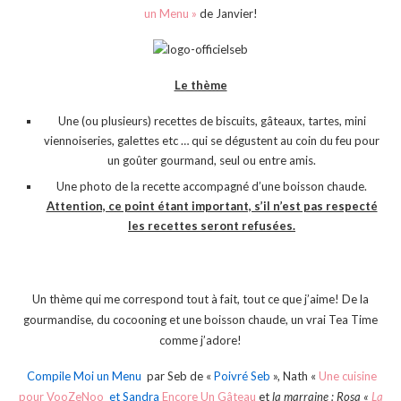
un Menu »
de Janvier!
Le thème
Une (ou plusieurs) recettes de biscuits, gâteaux, tartes, mini
viennoiseries, galettes etc … qui se dégustent au coin du feu pour
un goûter gourmand, seul ou entre amis.
Une photo de la recette accompagné d’une boisson chaude.
Attention, ce point étant important, s’il n’est pas respecté
les recettes seront refusées.
Un thème qui me correspond tout à fait, tout ce que j’aime! De la
gourmandise, du cocooning et une boisson chaude, un vrai Tea Time
comme j’adore!
Compile Moi un Menu
par Seb de «
Poivré Seb
», Nath «
Une cuisine
pour VooZeNoo
et Sandra
Encore Un Gâteau
et
la marraine : Rosa «
La