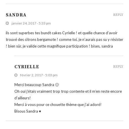
SANDRA
REPLY
janvier 24, 2017 - 5:33 pm
ils sont superbes tes bundt cakes Cyrielle ! et quelle chance d’avoir
trouvé des citrons bergamote ! comme toi, je n’aurais pas su y résister
! bien sûr, je valide cette magnifique participation ! bises, sandra
CYRIELLE
REPLY
février 2, 2017 - 5:03 pm
Merci beaucoup Sandra 🙂
Oh oui j’étais vraiment trop trop contente et il m’en reste encore
d’ailleurs!
Merci à vous pour ce chouette thème que j’ai adoré!
Bisous Sandra ♥