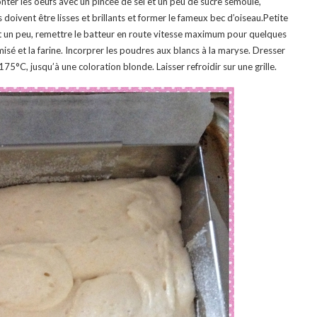
nter les oeufs avec un pincée de sel et un peu de sucre semoule,
 doivent être lisses et brillants et former le fameux bec d’oiseau.Petite
ent un peu, remettre le batteur en route vitesse maximum pour quelques
sé et la farine. Incorprer les poudres aux blancs à la maryse. Dresser
75°C, jusqu’à une coloration blonde. Laisser refroidir sur une grille.