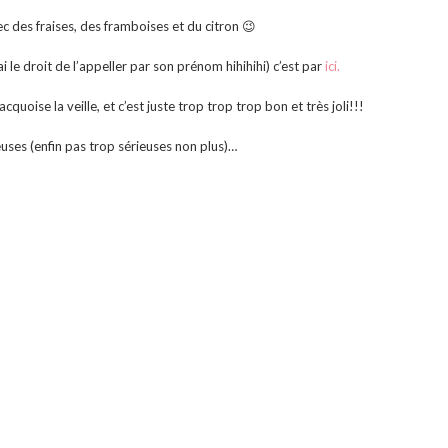
ec des fraises, des framboises et du citron 😉
ai le droit de l’appeller par son prénom hihihihi) c’est par
ici.
quoise la veille, et c’est juste trop trop trop bon et très joli!!!
euses (enfin pas trop sérieuses non plus)…