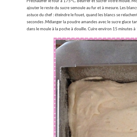
Préchauffer le four à 175°C. Beurrer et sucrer votre moule. Mo
ajouter le reste du sucre semoule au fur et à mesure. Les blancs
astuce du chef : éteindre le fouet, quand les blancs se relach
secondes .Mélanger la poudre amandes avec le sucre glace tami
dans le moule à la poche à douille. Cuire environ 15 minutes à 1