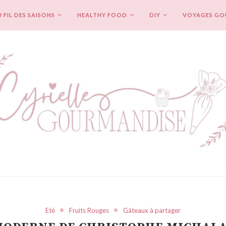
 FIL DES SAISONS
HEALTHY FOOD
DIY
VOYAGES G
Eté
Fruits Rouges
Gâteaux à partager