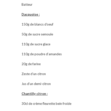
Batteur
Dacquoise :
150g de blancs d’oeuf
50g de sucre semoule
110g de sucre glace
110g de poudre d’amandes
20g de farine
Zeste d’un citron
Jus d’un demi-citron
Chantilly citron :
30cl de crème fleurette bein froide