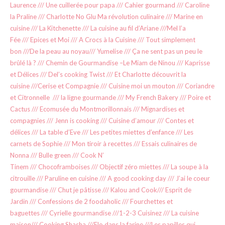
Laurence
///
Une cuillerée pour papa
///
Cahier gourmand
///
Caroline
la Praline
///
Charlotte No Glu Ma révolution culinaire
///
Marine en
cuisine
///
La Kitchenette
///
La cuisine au fil d’Ariane
///
Mel l’a
Fée
///
Epices et Moi
///
A Crocs à la Cuisine
///
Tout simplement
bon
///
De la peau au noyau
///
Yumelise
///
Ça ne sent pas un peu le
brûlé là ?
///
Chemin de Gourmandise
–
Le Miam de Ninou
///
Kaprisse
et Délices
///
Del’s cooking Twist
///
Et Charlotte découvrit la
cuisine
///
Cerise et Compagnie
///
Cuisine moi un mouton
///
Coriandre
et Citronnelle
///
la ligne gourmande
///
My French Bakery
///
Poire et
Cactus
///
Ecomusée du Montmorillonnais
///
Mignardises et
compagnies
///
Jenn is cooking
///
Cuisine d’amour
///
Contes et
délices
///
La table d’Eve
///
Les petites miettes d’enfance
///
Les
carnets de Sophie
///
Mon tiroir à recettes
///
Essais culinaires de
Nonna
///
Bulle green
///
Cook N’
Tinem
///
Chocoframboises
///
Objectif zéro miettes
///
La soupe à la
citrouille
///
Paruline en cuisine
///
A good cooking day
///
J’ai le coeur
gourmandise
///
Chut je pâtisse
///
Kalou and Cook
///
Esprit de
Jardin
///
Confessions de 2 foodaholic
///
Fourchettes et
baguettes
///
Cyrielle gourmandise
///
1-2-3 Cuisinez
///
La cuisine
maison///
Cooking Shasha
///
Elo dans la farine
///
Les papilles qui