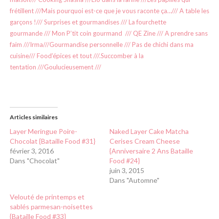
frétillent
///
Mais pourquoi est-ce que je vous raconte ça…
///
A table les
garçons !
///
Surprises et gourmandises
///
La fourchette
gourmande
///
Mon P’tit coin gourmand
///
QE Zine
///
A prendre sans
faim
///
Irma
///
Gourmandise personnelle
///
Pas de chichi dans ma
cuisine
///
Food’épices et tout
///.
Succomber à la
tentation
///
Goulucieusement
///
Articles similaires
Layer Meringue Poire-
Naked Layer Cake Matcha
Chocolat {Bataille Food #31}
Cerises Cream Cheese
février 3, 2016
{Anniversaire 2 Ans Bataille
Dans "Chocolat"
Food #24}
juin 3, 2015
Dans "Automne"
Velouté de printemps et
sablés parmesan-noisettes
{Bataille Food #33}