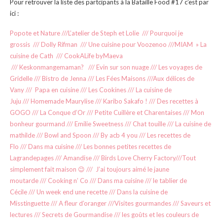
Pour retrouver la liste des partcipants à la Bataille Food #17 c’est par
ici :
Popote et Nature
///
L’atelier de Steph et Lolie
///
Pourquoi je
grossis
///
Dolly Rifman
///
Une cuisine pour Voozenoo
///
MIAM » La
cuisine de Cath
///
CookALife byMaeva
///
Keskonmangemaman?
///
Evin sur son nuage
///
Les voyages de
Gridelle
///
Bistro de Jenna
///
Les Fées Maisons
///
Aux délices de
Vany
///
Papa en cuisine
///
Les Cookines
///
La cuisine de
Juju
///
Homemade Maurylise
///
Karibo Sakafo !
///
Des recettes à
GOGO
///
La Conque d’Or
///
Petite Cuillère et Charentaises
///
Mon
bonheur gourmand
///
Emilie Sweetness
///
Chat touille
///
La cuisine de
mathilde
///
Bowl and Spoon
///
By acb 4 you
///
Les recettes de
Flo
///
Dans ma cuisine
///
Les bonnes petites recettes de
Lagrandepages
///
Amandise
///
Birds Love Cherry Factory
///
Tout
simplement fait maison 😉
///
J’ai toujours aimé le jaune
moutarde
///
Cooking n’ Co
///
Dans ma cuisine
///
le tablier de
Cécile
///
Un week end une recette
///
Dans la cuisine de
Misstinguette
///
A fleur d’oranger
///
Visites gourmandes
///
Saveurs et
lectures
///
Secrets de Gourmandise
///
les goûts et les couleurs de