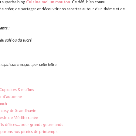
 du superbe blog
Cuisine moi un mouton
. Ce défi, bien connu
 de créer, de partager et découvrir nos recettes autour d’un thème et de
vante :
 du salé ou du sucré
rincipal commençant par cette lettre
Cupcakes & muffins
r d’automne
unch
 cosy de Scandinavie
este de Méditerranée
its délices… pour grands gourmands
parons nos picnics de printemps