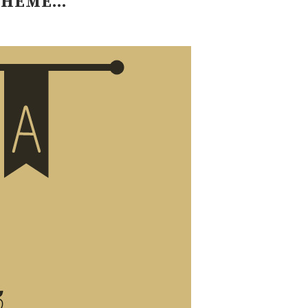
 THÈME…