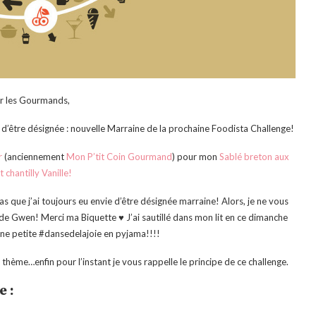
r les Gourmands,
isir d’être désignée : nouvelle Marraine de la prochaine Foodista Challenge!
r
(anciennement
Mon P’tit Coin Gourmand
) pour mon
Sablé breton aux
t chantilly Vanille!
pas que j’ai toujours eu envie d’être désignée marraine! Alors, je ne vous
de Gwen! Merci ma Biquette ♥ J’ai sautillé dans mon lit en ce dimanche
t une petite #dansedelajoie en pyjama!!!!
le thème…enfin pour l’instant je vous rappelle le principe de ce challenge.
e :