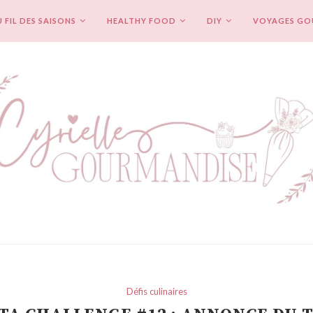
 FIL DES SAISONS
HEALTHY FOOD
DIY
VOYAGES G
Défis culinaires