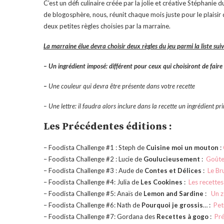
C’est un défi culinaire créée par la jolie et créative Stéphanie
de blogosphère, nous, réunit chaque mois juste pour le plaisir
deux petites règles choisies par la marraine.
La marraine élue devra
choisir deux règles du jeu
parmi la liste sui
– Un ingrédient imposé: différent pour ceux qui choisiront de faire
–
Une couleur qui devra être présente dans votre recette
– Une lettre: il faudra alors inclure dans la recette un ingrédient p
Les Précédentes éditions :
– Foodista Challenge #1 : Steph de
Cuisine moi un mouton
:
– Foodista Challenge #2 : Lucie de
Goulucieusement
:
Goûte
– Foodista Challenge #3 : Aude de
Contes et Délices
:
Le Br
– Foodista Challenge #4: Julia de
Les Cookines
:
Les recettes
– Foodista Challenge #5: Anaïs de
Lemon and Sardine
:
Un z
– Foodista Challenge #6: Nath de
Pourquoi je grossis
… :
Pet
– Foodista Challenge #7: Gordana des
Recettes à gogo
:
Pré