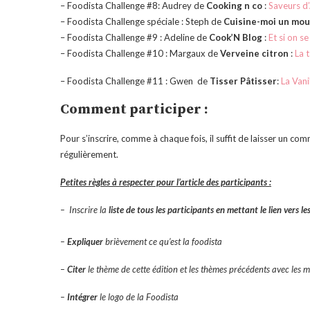
– Foodista Challenge #8: Audrey de
Cooking n co
:
Saveurs d’
– Foodista Challenge spéciale : Steph de
Cuisine-moi un mo
– Foodista Challenge #9 : Adeline de
Cook’N Blog
:
Et si on se
– Foodista Challenge #10 : Margaux de
Verveine citr
on
:
La t
– Foodista Challenge #11 : Gwen de
Tisser Pâtisser
:
La Vani
Comment participer :
Pour s’inscrire, comme à chaque fois, il suffit de laisser un comm
régulièrement.
Petites règles à respecter pour l’article des participants :
– Inscrire la
liste de tous les participants
en mettant le lien vers le
–
Expliquer
brièvement ce qu’est la foodista
–
Citer
le thème de cette édition et les thèmes précédents avec les m
–
Intégrer
le logo de la Foodista