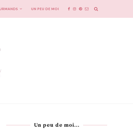
OURMANDS
UN PEU DE MOI
Un peu de moi...