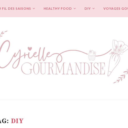
 FIL DES SAISONS
HEALTHY FOOD
DIY
VOYAGES G
AG:
DIY