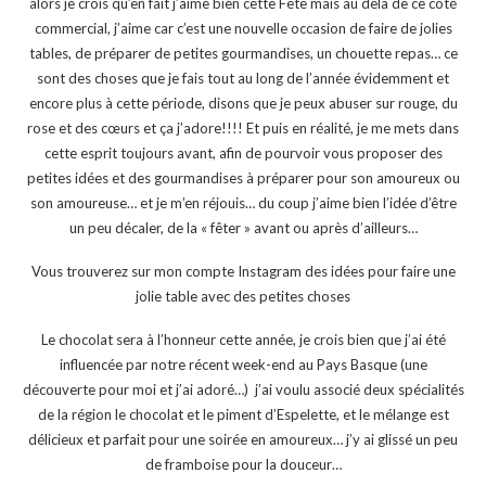
alors je crois qu’en fait j’aime bien cette Fête mais au delà de ce côté
commercial, j’aime car c’est une nouvelle occasion de faire de jolies
tables, de préparer de petites gourmandises, un chouette repas… ce
sont des choses que je fais tout au long de l’année évidemment et
encore plus à cette période, disons que je peux abuser sur rouge, du
rose et des cœurs et ça j’adore!!!! Et puis en réalité, je me mets dans
cette esprit toujours avant, afin de pourvoir vous proposer des
petites idées et des gourmandises à préparer pour son amoureux ou
son amoureuse… et je m’en réjouis… du coup j’aime bien l’idée d’être
un peu décaler, de la « fêter » avant ou après d’ailleurs…
Vous trouverez sur mon compte Instagram des idées pour faire une
jolie table avec des petites choses
Le chocolat sera à l’honneur cette année, je crois bien que j’ai été
influencée par notre récent week-end au Pays Basque (une
découverte pour moi et j’ai adoré…) j’ai voulu associé deux spécialités
de la région le chocolat et le piment d’Espelette, et le mélange est
délicieux et parfait pour une soirée en amoureux… j’y ai glissé un peu
de framboise pour la douceur…