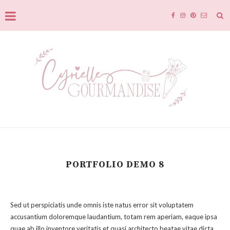
PORTFOLIO DEMO 8
Sed ut perspiciatis unde omnis iste natus error sit voluptatem
accusantium doloremque laudantium, totam rem aperiam, eaque ipsa
quae ab illo inventore veritatis et quasi architecto beatae vitae dicta