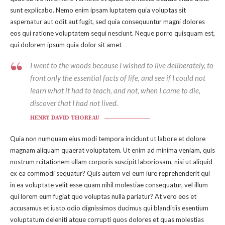
sunt explicabo. Nemo enim ipsam luptatem quia voluptas sit
aspernatur aut odit aut fugit, sed quia consequuntur magni dolores
eos qui ratione voluptatem sequi nesciunt. Neque porro quisquam est,
qui dolorem ipsum quia dolor sit amet
I went to the woods because I wished to live deliberately, to
front only the essential facts of life, and see if I could not
learn what it had to teach, and not, when I came to die,
discover that I had not lived.
HENRY DAVID THOREAU
Quia non numquam eius modi tempora incidunt ut labore et dolore
magnam aliquam quaerat voluptatem. Ut enim ad minima veniam, quis
nostrum rcitationem ullam corporis suscipit laboriosam, nisi ut aliquid
ex ea commodi sequatur? Quis autem vel eum iure reprehenderit qui
in ea voluptate velit esse quam nihil molestiae consequatur, vel illum
qui lorem eum fugiat quo voluptas nulla pariatur? At vero eos et
accusamus et iusto odio dignissimos ducimus qui blanditiis esentium
voluptatum deleniti atque corrupti quos dolores et quas molestias