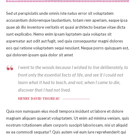
Sed ut perspiciatis unde omnis iste natus error sit voluptatem
accusantium doloremque laudantium, totam rem aperiam, eaque ipsa
quae ab illo inventore veritatis et quasi architecto beatae vitae dicta
sunt explicabo. Nemo enim ipsam luptatem quia voluptas sit
aspernatur aut odit aut fugit, sed quia consequuntur magni dolores
eos qui ratione voluptatem sequi nesciunt. Neque porro quisquam est,
qui dolorem ipsum quia dolor sit amet
I went to the woods because I wished to live deliberately, to
front only the essential facts of life, and see if I could not
learn what it had to teach, and not, when I came to die,
discover that I had not lived.
HENRY DAVID THOREAU
Quia non numquam eius modi tempora incidunt ut labore et dolore
magnam aliquam quaerat voluptatem. Ut enim ad minima veniam, quis
nostrum rcitationem ullam corporis suscipit laboriosam, nisi ut aliquid
ex ea commodi sequatur? Quis autem vel eum iure reprehenderit qui