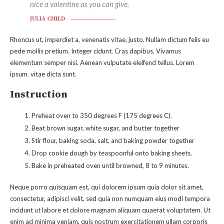
nice a valentine as you can give.
JULIA CHILD
Rhoncus ut, imperdiet a, venenatis vitae, justo. Nullam dictum felis eu
pede mollis pretium. Integer cidunt. Cras dapibus. Vivamus
elementum semper nisi. Aenean vulputate eleifend tellus. Lorem
ipsum. vitae dicta sunt.
Instruction
Preheat oven to 350 degrees F (175 degrees C).
Beat brown sugar, white sugar, and butter together
Stir flour, baking soda, salt, and baking powder together
Drop cookie dough by teaspoonful onto baking sheets.
Bake in preheated oven until browned, 8 to 9 minutes.
Neque porro quisquam est, qui dolorem ipsum quia dolor sit amet,
consectetur, adipisci velit, sed quia non numquam eius modi tempora
incidunt ut labore et dolore magnam aliquam quaerat voluptatem. Ut
enim ad minima veniam, quis nostrum exercitationem ullam corporis