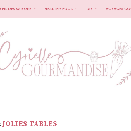
 FIL DES SAISONS
HEALTHY FOOD
DIY
VOYAGES G
:
JOLIES TABLES